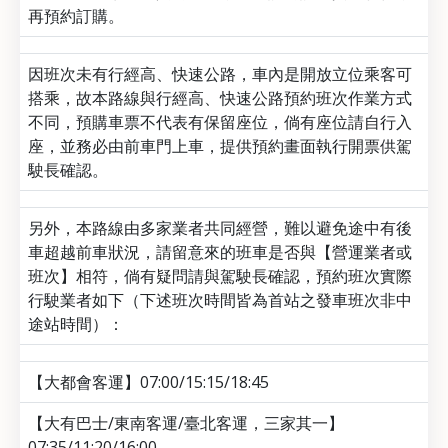
再預約訂購。
因班次未有行經高、快速公路，車內是開放立位乘客可
搭乘，故本路線與行經高、快速公路預約班次作業方式
不同，預購車票不代表有保留座位，倘有座位請自行入
座，並務必由前車門上車，提供預約畫面執行開票供駕
駛長確認。
另外，本路線由多家業者共同經營，難以避免途中有後
車超越前車狀況，請留意來的班車是否與【營運業者或
班次】相符，倘有疑問請與駕駛長確認，預約班次實際
行駛業者如下（下述班次時間皆為首站之發車班次非中
途站時間）：
【大都會客運】07:00/15:15/18:45
【大有巴士/東南客運/臺北客運，三家其一】
07:35/11:20/16:00